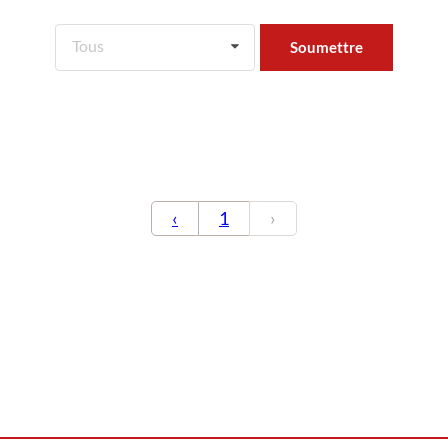
Tous
‹
1
›