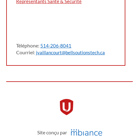
Représentants Santé & Sécurité
Téléphone:
514-206-8041
Courriel:
jvaillancourt@bellsoutionstech.ca
Site conçu par