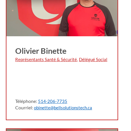
Olivier Binette
Représentants Santé & Sécurité
,
Délégué Social
Téléphone:
514-206-7735
Courriel:
obinette@bellsolutionstech.ca